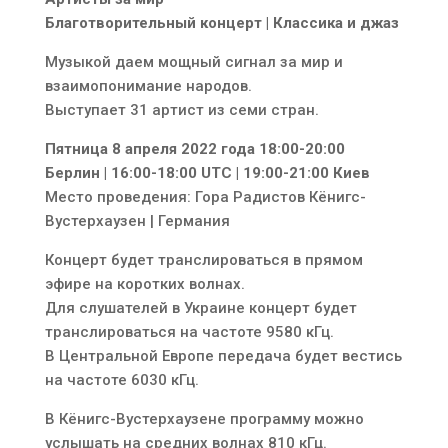
Благотворительный концерт | Классика и джаз
Музыкой даем мощный сигнал за мир и
взаимопонимание народов.
Выступает 31 артист из семи стран.
Пятница 8 апреля 2022 года 18:00-20:00
Берлин | 16:00-18:00 UTC | 19:00-21:00 Киев
Место проведения: Гора Радистов Кёнигс-
Вустерхаузен | Германия
Концерт будет транслироваться в прямом
эфире на коротких волнах.
Для слушателей в Украине концерт будет
транслироваться на частоте 9580 кГц.
В Центральной Европе передача будет вестись
на частоте 6030 кГц.
В Кёнигс-Вустерхаузене программу можно
услышать на средних волнах 810 кГц.