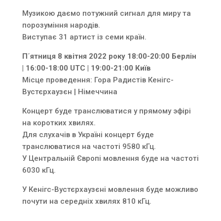
Музикою даємо потужний сигнал для миру та
порозуміння народів.
Виступає 31 артист із семи країн.
П´ятниця 8 квітня 2022 року 18:00-20:00 Берлін
| 16:00-18:00 UTC | 19:00-21:00 Київ
Місце проведення: Гора Радистів Кенігс-
Вустєрхаузєн | Німеччина
Концерт буде транслюватися у прямому эфірі
на коротких хвилях.
Для слухачів в Україні концерт буде
транслюватися на частоті 9580 кГц.
У Центральній Європі мовлення буде на частоті
6030 кГц.
У Кенігс-Вустєрхаузєні мовлення буде можливо
почути на середніх хвилях 810 кГц.