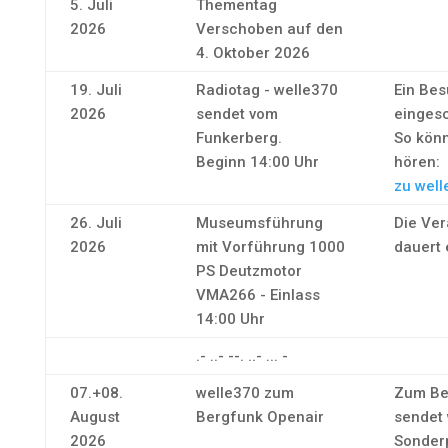
5. Juli
Thementag
2026
Verschoben auf den
4. Oktober 2026
19. Juli
Radiotag - welle370
Ein Bes
2026
sendet vom
eingesc
Funkerberg.
So könn
Beginn 14:00 Uhr
hören:
zu well
26. Juli
Museumsführung
Die Ver
2026
mit Vorführung 1000
dauert 
PS Deutzmotor
VMA266 - Einlass
14:00 Uhr
.- ..- --. ..- ... -
07.+08.
welle370 zum
Zum Be
August
Bergfunk Openair
sendet 
2026
Sonder