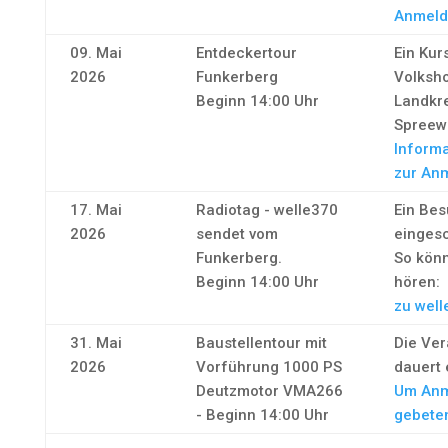
Anmeld
09. Mai
Entdeckertour
Ein Kur
2026
Funkerberg
Volksh
Beginn 14:00 Uhr
Landkr
Spreew
Informa
zur An
17. Mai
Radiotag - welle370
Ein Bes
2026
sendet vom
eingesc
Funkerberg.
So könn
Beginn 14:00 Uhr
hören:
zu well
31. Mai
Baustellentour mit
Die Ver
2026
Vorführung 1000 PS
dauert 
Deutzmotor VMA266
Um Anm
- Beginn 14:00 Uhr
gebete