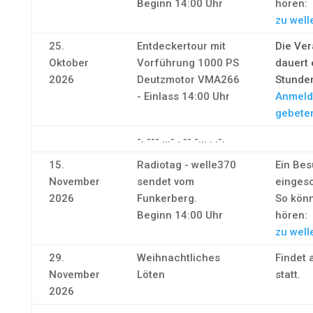
Beginn 14:00 Uhr
hören:
zu well
25.
Entdeckertour mit
Die Ver
Oktober
Vorführung 1000 PS
dauert 
2026
Deutzmotor VMA266
Stunde
- Einlass 14:00 Uhr
Anmeld
gebete
-. --- ...- . -- -... . .-.
15.
Radiotag - welle370
Ein Bes
November
sendet vom
eingesc
2026
Funkerberg.
So könn
Beginn 14:00 Uhr
hören:
zu well
29.
Weihnachtliches
Findet a
November
Löten
statt.
2026