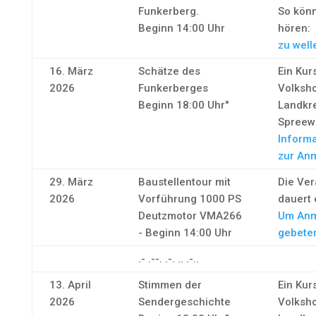
Funkerberg.
So könn
Beginn 14:00 Uhr
hören:
zu well
16. März
Schätze des
Ein Kur
2026
Funkerberges
Volksh
Beginn 18:00 Uhr"
Landkr
Spreew
Informa
zur An
29. März
Baustellentour mit
Die Ver
2026
Vorführung 1000 PS
dauert 
Deutzmotor VMA266
Um Anm
- Beginn 14:00 Uhr
gebete
.- .--. .-. .. .-..
13. April
Stimmen der
Ein Kur
2026
Sendergeschichte
Volksh