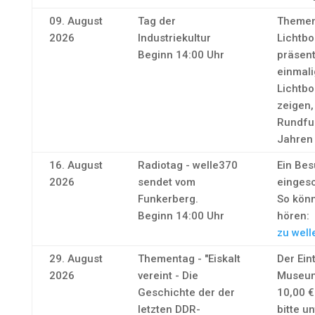
09. August
Tag der
Themen
2026
Industriekultur
Lichtbo
Beginn 14:00 Uhr
präsen
einmal
Lichtb
zeigen,
Rundfu
Jahren 
16. August
Radiotag - welle370
Ein Bes
2026
sendet vom
eingesc
Funkerberg.
So könn
Beginn 14:00 Uhr
hören:
zu well
29. August
Thementag - "Eiskalt
Der Eint
2026
vereint - Die
Museum
Geschichte der der
10,00 
letzten DDR-
bitte un