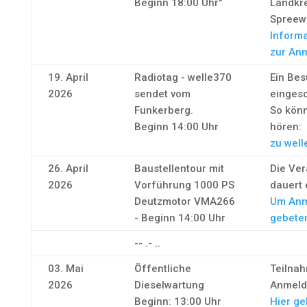
Beginn 18:00 Uhr"
Landkr
Spreew
Informa
zur An
19. April
Radiotag - welle370
Ein Bes
2026
sendet vom
eingesc
Funkerberg.
So könn
Beginn 14:00 Uhr
hören:
zu well
26. April
Baustellentour mit
Die Ver
2026
Vorführung 1000 PS
dauert 
Deutzmotor VMA266
Um Anm
- Beginn 14:00 Uhr
gebete
-- .- ..
03. Mai
Öffentliche
Teilna
2026
Dieselwartung
Anmeld
Beginn: 13:00 Uhr
Hier ge