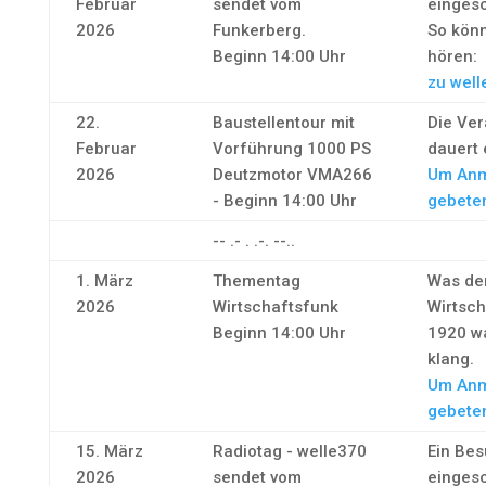
Februar
sendet vom
eingesc
2026
Funkerberg.
So könn
Beginn 14:00 Uhr
hören:
zu well
22.
Baustellentour mit
Die Ver
Februar
Vorführung 1000 PS
dauert 
2026
Deutzmotor VMA266
Um Anm
- Beginn 14:00 Uhr
gebete
-- .- . .-. --..
1. März
Thementag
Was de
2026
Wirtschaftsfunk
Wirtsc
Beginn 14:00 Uhr
1920 wa
klang.
Um Anm
gebete
15. März
Radiotag - welle370
Ein Bes
2026
sendet vom
eingesc