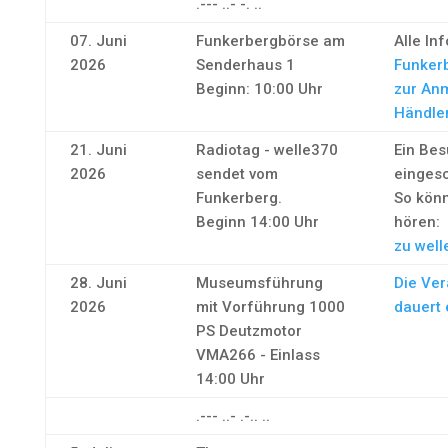
.--- ..- -. ..
07. Juni
Funkerbergbörse am
Alle In
2026
Senderhaus 1
Funker
Beginn: 10:00 Uhr
zur An
Händle
21. Juni
Radiotag - welle370
Ein Bes
2026
sendet vom
eingesc
Funkerberg.
So könn
Beginn 14:00 Uhr
hören:
zu well
28. Juni
Museumsführung
Die Ver
2026
mit Vorführung 1000
dauert 
PS Deutzmotor
VMA266 - Einlass
14:00 Uhr
.--- ..- .-.. ..