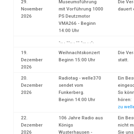
29.
Museumsführung
Die Ver
November
mit Vorführung 1000
dauert 
2026
PS Deutzmotor
VMA266 - Beginn
14:00 Uhr
-.. . --.. . -- -... . .-.
19.
Weihnachtskonzert
Die Ver
Dezember
Beginn 15:00 Uhr
statt.
2026
20.
Radiotag - welle370
Ein Bes
Dezember
sendet vom
eingesc
2026
Funkerberg.
So könn
Beginn 14:00 Uhr
hören:
zu well
22.
106 Jahre Radio aus
Ein Bes
Dezember
Königs
nicht m
2026
Wusterhausen -
Sie uns