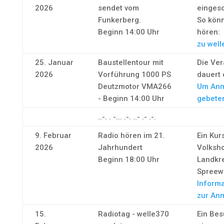
2026
sendet vom
eingesc
Funkerberg.
So könn
Beginn 14:00 Uhr
hören:
zu well
25. Januar
Baustellentour mit
Die Ver
2026
Vorführung 1000 PS
dauert 
Deutzmotor VMA266
Um Anm
- Beginn 14:00 Uhr
gebete
..-. . -... .-. ..- .- .-.
9. Februar
Radio hören im 21.
Ein Kur
2026
Jahrhundert
Volksh
Beginn 18:00 Uhr
Landkr
Spreew
Informa
zur An
15.
Radiotag - welle370
Ein Bes