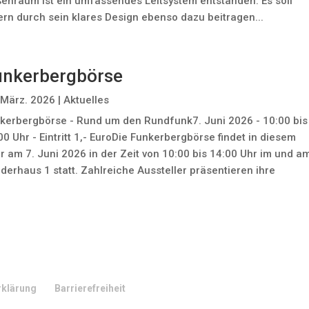
enraum ist ein umfassendes Leitsystem entstanden. Es soll
ern durch sein klares Design ebenso dazu beitragen...
unkerbergbörse
 März. 2026
|
Aktuelles
kerbergbörse - Rund um den Rundfunk7. Juni 2026 - 10:00 bis
00 Uhr - Eintritt 1,- EuroDie Funkerbergbörse findet in diesem
r am 7. Juni 2026 in der Zeit von 10:00 bis 14:00 Uhr im und a
derhaus 1 statt. Zahlreiche Aussteller präsentieren ihre
rklärung
Barrierefreiheit