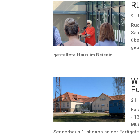
Rü
9. 
Rüc
Sam
übe
geö
gestaltete Haus im Beisein...
W
F
21.
Fei
- 1
Mus
Senderhaus 1 ist nach seiner Fertigst