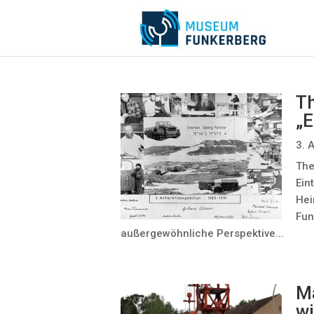
T
„E
3. 
The
Ein
Hei
Fun
außergewöhnliche Perspektive...
Ma
wi