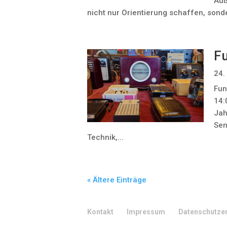
Auß
nicht nur Orientierung schaffen, sond
F
24.
Fun
14:
Jah
Sen
Technik,...
« Ältere Einträge
Kontakt
Impressum
Datenschutze