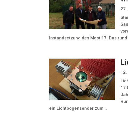
27.
Sta
San
vor
Instandsetzung des Mast 17. Das rund
L
12.
Lic
17.
Jah
Run
ein Lichtbogensender zum...