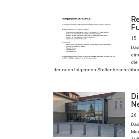
Re
F
15.
Das
ein
die
der nachfolgenden Stellenbeschreibu
Di
Ne
26.
Das
Mei